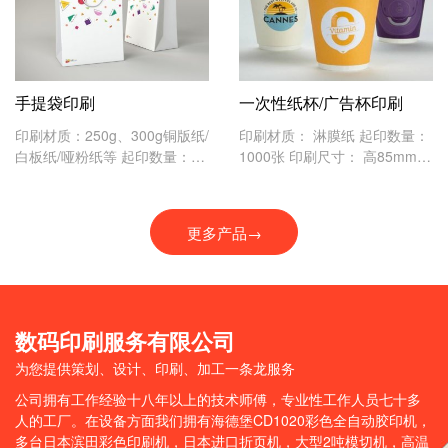
尺寸 装订方式： 32P以下骑马
订，32P以上胶订 温馨提示：
手提袋印刷
一次性纸杯/广告杯印刷
印刷材质：250g、300g铜版纸/
印刷材质： 淋膜纸 起印数量：
白板纸/哑粉纸等 起印数量：10
1000张 印刷尺寸： 高85mm杯
00张 印刷工艺：覆膜、烫金、
底直径53mm杯口直径75mm
UV等 常见尺寸：大2开：330m
m(宽)*450mm(高)*90mm(侧
更多产品→
面)、正2开：280mm(宽)*420
mm(
数码印刷服务有限公司
为您提供策划、设计、印刷、加工一条龙服务
公司拥有工作经验十八年以上的技术师傅，专业性工作人员七十多
人的工厂。在设备方面我们拥有海德堡CD1020彩色全自动胶印机，
多台日本滨田彩色印刷机，日本进口折页机，大型2吨模切机，高温